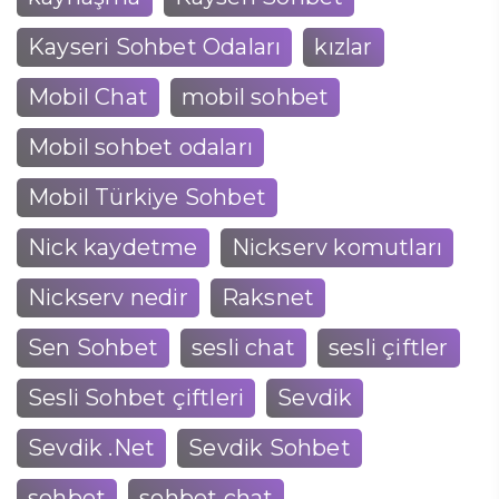
Kayseri Sohbet Odaları
kızlar
Mobil Chat
mobil sohbet
Mobil sohbet odaları
Mobil Türkiye Sohbet
Nick kaydetme
Nickserv komutları
Nickserv nedir
Raksnet
Sen Sohbet
sesli chat
sesli çiftler
Sesli Sohbet çiftleri
Sevdik
Sevdik .Net
Sevdik Sohbet
sohbet
sohbet chat