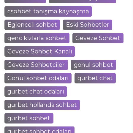
csohbet tanışma kaynaşma
Eglenceli sohbet
Eski Sohbetler
genc kızlarla sohbet
Geveze Sohbet
Geveze Sohbet Kanalı
Geveze Sohbetciler
gonul sohbet
Gönül sohbet odaları
gurbet chat
gurbet chat odaları
gurbet hollanda sohbet
gurbet sohbet
gurbet sohbet odaları