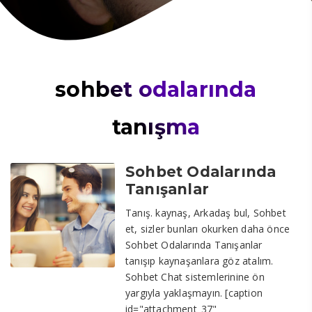
sohbet odalarında
tanışma
Sohbet Odalarında
Tanışanlar
Tanış. kaynaş, Arkadaş bul, Sohbet
et, sizler bunları okurken daha önce
Sohbet Odalarında Tanışanlar
tanışıp kaynaşanlara göz atalım.
Sohbet Chat sistemlerinine ön
yargıyla yaklaşmayın. [caption
id="attachment_37"