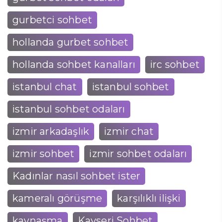
gurbetci sohbet
hollanda gurbet sohbet
hollanda sohbet kanalları
irc sohbet
istanbul chat
istanbul sohbet
istanbul sohbet odaları
izmir arkadaşlık
izmir chat
izmir sohbet
izmir sohbet odaları
Kadınlar nasıl sohbet ister
kameralı görüşme
karşılıklı ilişki
kaynaşma
Kayseri Sohbet