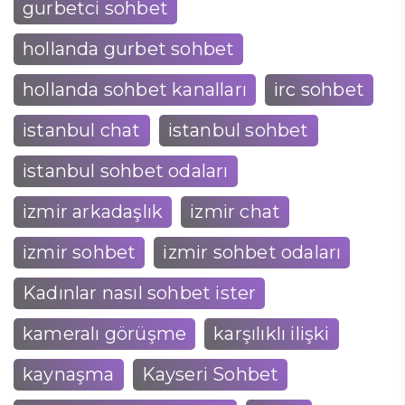
gurbetci sohbet
hollanda gurbet sohbet
hollanda sohbet kanalları
irc sohbet
istanbul chat
istanbul sohbet
istanbul sohbet odaları
izmir arkadaşlık
izmir chat
izmir sohbet
izmir sohbet odaları
Kadınlar nasıl sohbet ister
kameralı görüşme
karşılıklı ilişki
kaynaşma
Kayseri Sohbet