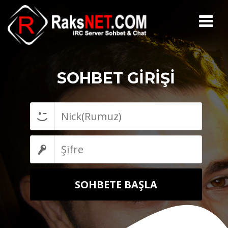
SOHBET GİRİŞİ