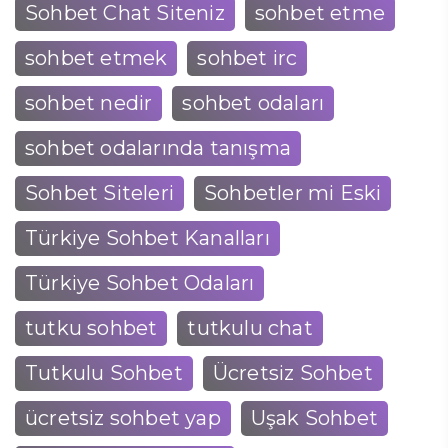
Sohbet Chat Siteniz
sohbet etme
sohbet etmek
sohbet irc
sohbet nedir
sohbet odaları
sohbet odalarında tanışma
Sohbet Siteleri
Sohbetler mi Eski
Türkiye Sohbet Kanalları
Türkiye Sohbet Odaları
tutku sohbet
tutkulu chat
Tutkulu Sohbet
Ücretsiz Sohbet
ücretsiz sohbet yap
Uşak Sohbet