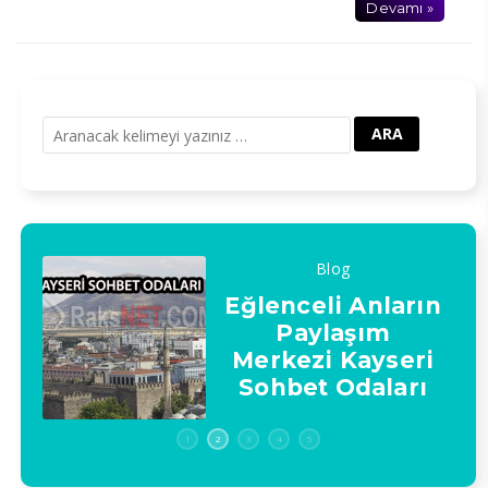
Devamı »
Blog
Eğlenceli Anların
Gönül Sohbet
Türk Diyanet
Uşak Sohbet
Bolu Sohbet
Vakıf-Sen Genel
Paylaşım
Odaları
Odaları
Odaları
Merkezi Kayseri
Merkezi’ne
Sohbet Odaları
Ziyaret
1
2
3
4
5