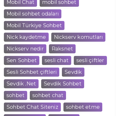
Mobil Chat
mobil sohbet
Mobil sohbet odaları
Mobil Türkiye Sohbet
Nick kaydetme
Nickserv komutları
Nickserv nedir
Raksnet
Sen Sohbet
sesli chat
sesli çiftler
Sesli Sohbet çiftleri
Sevdik
Sevdik .Net
Sevdik Sohbet
sohbet
sohbet chat
Sohbet Chat Siteniz
sohbet etme