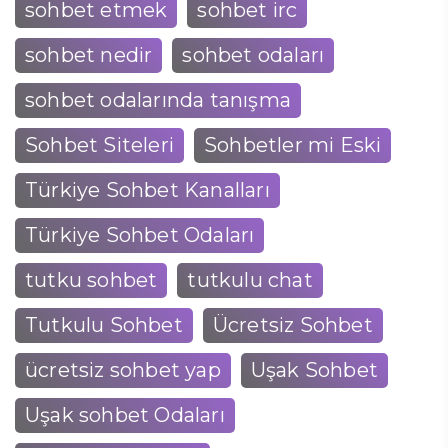
sohbet etmek
sohbet irc
sohbet nedir
sohbet odaları
sohbet odalarında tanışma
Sohbet Siteleri
Sohbetler mi Eski
Türkiye Sohbet Kanalları
Türkiye Sohbet Odaları
tutku sohbet
tutkulu chat
Tutkulu Sohbet
Ücretsiz Sohbet
ücretsiz sohbet yap
Uşak Sohbet
Uşak sohbet Odaları