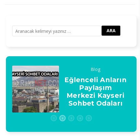
Blog
Eğlenceli Anların
Gönül Sohbet
Türk Diyanet
Uşak Sohbet
Bolu Sohbet
Vakıf-Sen Genel
Paylaşım
Odaları
Odaları
Odaları
Merkezi Kayseri
Merkezi’ne
Sohbet Odaları
Ziyaret
1
2
3
4
5