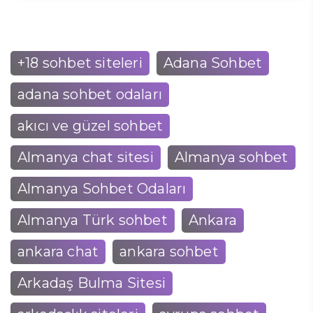
+18 sohbet siteleri
Adana Sohbet
adana sohbet odaları
akıcı ve güzel sohbet
Almanya chat sitesi
Almanya sohbet
Almanya Sohbet Odaları
Almanya Türk sohbet
Ankara
ankara chat
ankara sohbet
Arkadaş Bulma Sitesi