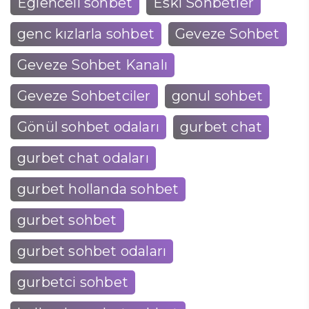
Eglenceli sohbet
Eski Sohbetler
genc kızlarla sohbet
Geveze Sohbet
Geveze Sohbet Kanalı
Geveze Sohbetciler
gonul sohbet
Gönül sohbet odaları
gurbet chat
gurbet chat odaları
gurbet hollanda sohbet
gurbet sohbet
gurbet sohbet odaları
gurbetci sohbet