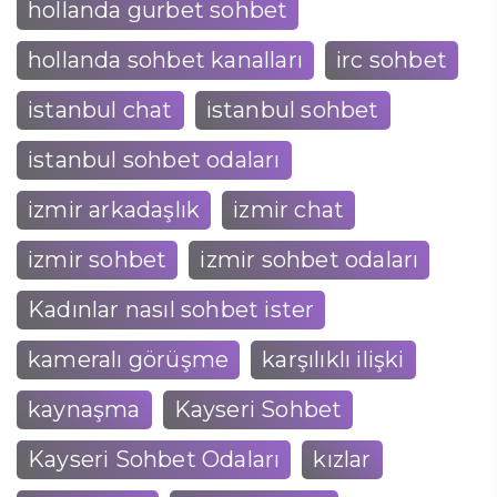
hollanda gurbet sohbet
hollanda sohbet kanalları
irc sohbet
istanbul chat
istanbul sohbet
istanbul sohbet odaları
izmir arkadaşlık
izmir chat
izmir sohbet
izmir sohbet odaları
Kadınlar nasıl sohbet ister
kameralı görüşme
karşılıklı ilişki
kaynaşma
Kayseri Sohbet
Kayseri Sohbet Odaları
kızlar