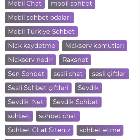
Mobil Chat
mobil sohbet
Mobil sohbet odaları
Mobil Türkiye Sohbet
Nick kaydetme
Nickserv komutları
Nickserv nedir
Raksnet
Sen Sohbet
sesli chat
sesli çiftler
Sesli Sohbet çiftleri
Sevdik
Sevdik .Net
Sevdik Sohbet
sohbet
sohbet chat
Sohbet Chat Siteniz
sohbet etme