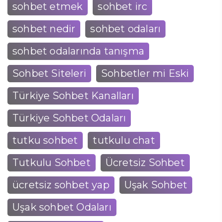
sohbet etmek
sohbet irc
sohbet nedir
sohbet odaları
sohbet odalarında tanışma
Sohbet Siteleri
Sohbetler mi Eski
Türkiye Sohbet Kanalları
Türkiye Sohbet Odaları
tutku sohbet
tutkulu chat
Tutkulu Sohbet
Ücretsiz Sohbet
ücretsiz sohbet yap
Uşak Sohbet
Uşak sohbet Odaları