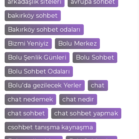
arkadaşlık siteleri
avrupa sohbet
bakırköy sohbet
Bakırköy sohbet odaları
Bizmi Yeniyiz
Bolu Merkez
Bolu Şenlik Günleri
Bolu Sohbet
Bolu Sohbet Odaları
Bolu'da gezilecek Yerler
chat
chat nedemek
chat nedir
chat sohbet
chat sohbet yapmak
csohbet tanışma kaynaşma