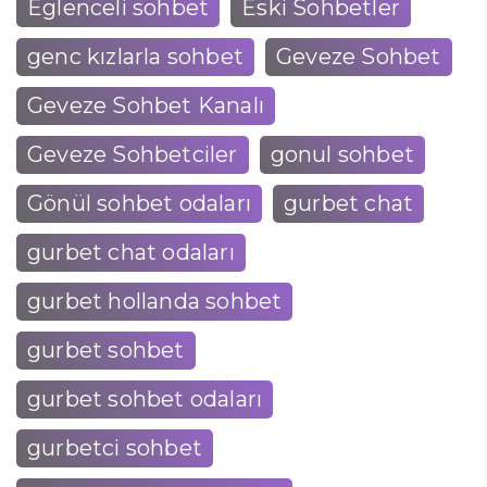
Eglenceli sohbet
Eski Sohbetler
genc kızlarla sohbet
Geveze Sohbet
Geveze Sohbet Kanalı
Geveze Sohbetciler
gonul sohbet
Gönül sohbet odaları
gurbet chat
gurbet chat odaları
gurbet hollanda sohbet
gurbet sohbet
gurbet sohbet odaları
gurbetci sohbet