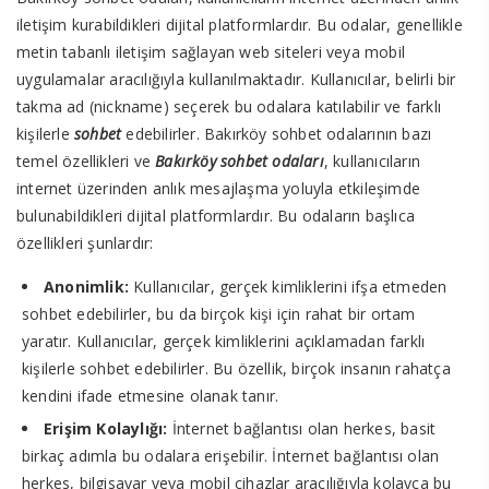
iletişim kurabildikleri dijital platformlardır. Bu odalar, genellikle
metin tabanlı iletişim sağlayan web siteleri veya mobil
uygulamalar aracılığıyla kullanılmaktadır. Kullanıcılar, belirli bir
takma ad (nickname) seçerek bu odalara katılabilir ve farklı
kişilerle
sohbet
edebilirler. Bakırköy sohbet odalarının bazı
temel özellikleri ve
Bakırköy sohbet odaları
, kullanıcıların
internet üzerinden anlık mesajlaşma yoluyla etkileşimde
bulunabildikleri dijital platformlardır. Bu odaların başlıca
özellikleri şunlardır:
Anonimlik:
Kullanıcılar, gerçek kimliklerini ifşa etmeden
sohbet edebilirler, bu da birçok kişi için rahat bir ortam
yaratır. Kullanıcılar, gerçek kimliklerini açıklamadan farklı
kişilerle sohbet edebilirler. Bu özellik, birçok insanın rahatça
kendini ifade etmesine olanak tanır.
Erişim Kolaylığı:
İnternet bağlantısı olan herkes, basit
birkaç adımla bu odalara erişebilir. İnternet bağlantısı olan
herkes, bilgisayar veya mobil cihazlar aracılığıyla kolayca bu