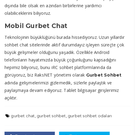
dışında bile olsak en azından birbirlerine yardımcı
olabiliceklerini biliyoruz.
Mobil Gurbet Chat
Teknolojinin büyüklüğünü burada hissediyoruz. Uzun yıllardır
sohbet chat sitelerinde aktif durumdayız işleyen süreçte çok
büyük gelişmeler olduğunu yaşadık. Özellikle Android
telefonların hayatımızda büyük çoğunluğunu kapsadığını
hepimiz biliyoruz, bunu iRC sohbet platformlarında da
görüyoruz, biz RaksNET yönetimi olarak
Gurbet Sohbet
adında gelişmelerimizi gizlemedik, sizlerle paylaştık ve
paylaşmaya devam ediyoruz. Tablet bilgisayar girişlerimiz
açıktır.
,
,
gurbet chat
gurbet sohbet
gurbet sohbet odaları