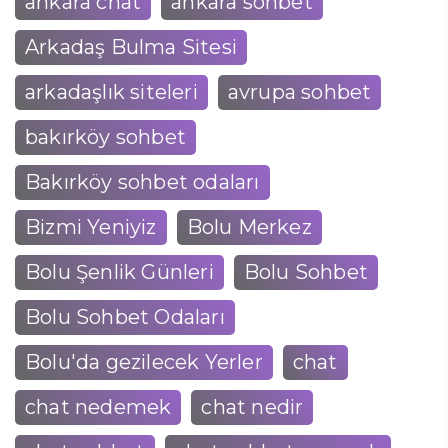
ankara chat
ankara sohbet
Arkadaş Bulma Sitesi
arkadaşlık siteleri
avrupa sohbet
bakırköy sohbet
Bakırköy sohbet odaları
Bizmi Yeniyiz
Bolu Merkez
Bolu Şenlik Günleri
Bolu Sohbet
Bolu Sohbet Odaları
Bolu'da gezilecek Yerler
chat
chat nedemek
chat nedir