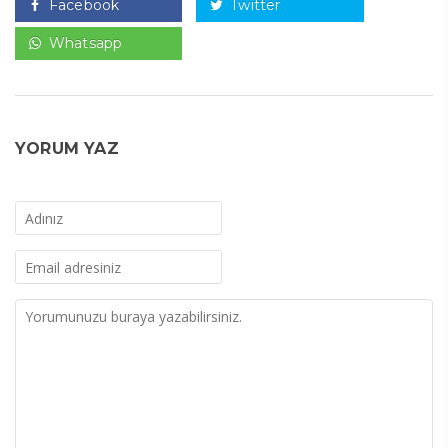
Facebook
Twitter
Whatsapp
YORUM YAZ