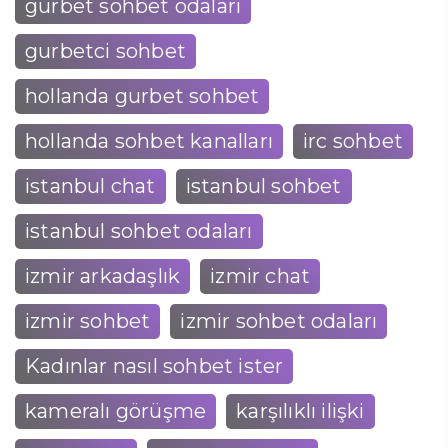
gurbet sohbet odaları
gurbetci sohbet
hollanda gurbet sohbet
hollanda sohbet kanalları
irc sohbet
istanbul chat
istanbul sohbet
istanbul sohbet odaları
izmir arkadaşlık
izmir chat
izmir sohbet
izmir sohbet odaları
Kadınlar nasıl sohbet ister
kameralı görüşme
karşılıklı ilişki