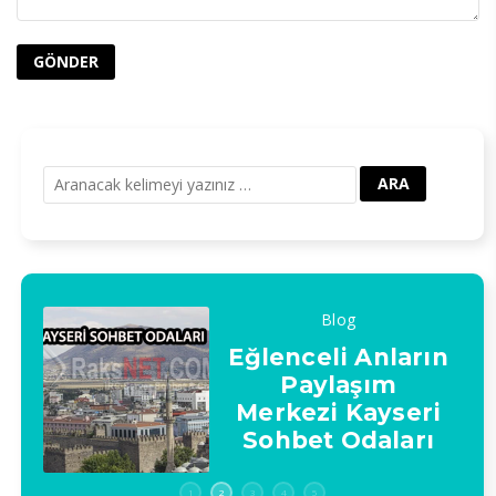
Blog
Eğlenceli Anların
Gönül Sohbet
Türk Diyanet
Uşak Sohbet
Bolu Sohbet
Vakıf-Sen Genel
Paylaşım
Odaları
Odaları
Odaları
Merkezi Kayseri
Merkezi’ne
Sohbet Odaları
Ziyaret
1
2
3
4
5